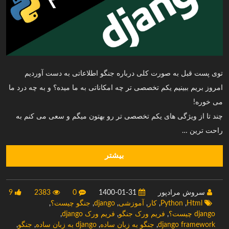
توی پست قبل به صورت کلی درباره جنگو اطلاعاتی به دست آوردیم
امروز بریم ببینیم یکم تخصصی تر چه امکاناتی به ما میده؟ و به چه درد ما
می خوره!
چند تا از ویژگی های یکم تخصصی تر رو بهتون میگم و سعی می کنم به
راحت ترین …
بیشتر
سروش مرادپور
1400-01-31
0
2383
9
Html
,
Python
,
کار
,
آموزشی
,
django
,
جنگو چیست؟
,
django چیست؟
,
فریم ورک جنگو
,
فریم ورک django
,
django framework
,
جنگو به زبان ساده
,
django به زبان ساده
,
جنگو
,