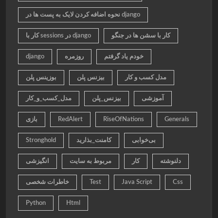
نحوه اضافه کردن لایک به پست ها در django
کار با سشن ها در جنگو
کار با sessions در django
خودم یاد گرفتم
روزمره
django
مدل کسب و کار
بیزنس پلن
بوزینس پلن
آموزشی
بیزنس_پلن
مدل_کسب_و_کار
Generals
RiseOfNations
RedAlert
بازی
بی‌خوابی
کامنت_بذارید
Stronghold
دلنوشته
کار
مربوط به سایت
انگیزشی
Css
Java Script
Test
خاطرات شخصی
Python
Html