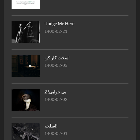
!Judge Me Here
1400-02-21
سخت کار کن!
1400-02-05
بی خوابی! 2
1400-02-02
اسلحه!
1400-02-01