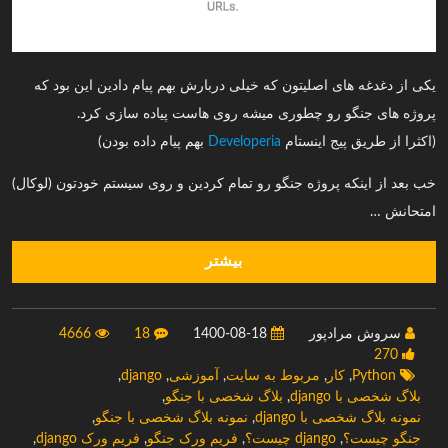
یکی از دغدغه های اصلیتون که خیلی دربارش بهم پیام دادین این بود که
پروژه های جنگو رو چطوری میشه روی هاست پیاده سازی کرد.
(اکثرا از طریق پیج اینستام
Developeria
بهم پیام داده بودن)
خب بعد از اینکه پروژه جنگو رو تمام کردین و روی سیستم خودتون (لوکال)
امتحانش …
بیشتر
سروش مرادپور
1400-08-18
18
4666
270
Python
,
کار
,
مربوط به سایت
,
آموزشی
,
django
,
بلاگ شخصی با django
,
بلاگ شخصی با جنگو
,
نمونه بلاگ شخصی با django
,
نمونه بلاگ شخصی با جنگو
,
جنگو چیست؟
,
django چیست؟
,
فریم ورک جنگو
,
فریم ورک django
,