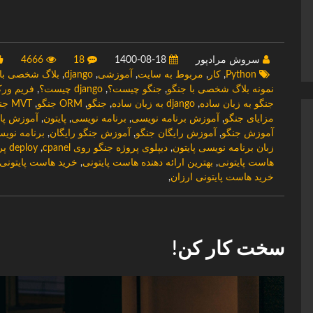
سروش مرادپور
1400-08-18
18
4666
Python
,
کار
,
مربوط به سایت
,
آموزشی
,
django
,
بلاگ شخصی با jango
نمونه بلاگ شخصی با جنگو
,
جنگو چیست؟
,
django چیست؟
,
فریم ور
جنگو به زبان ساده
,
django به زبان ساده
,
جنگو
,
ORM جنگو
,
MVT جنگو
مزایای جنگو
,
آموزش برنامه نویسی
,
برنامه نویسی
,
پایتون
,
آموزش پای
آموزش جنگو
,
آموزش رایگان جنگو
,
آموزش جنگو رایگان
,
برنامه نوی
زبان برنامه نویسی پایتون
,
دیپلوی پروژه جنگو روی cpanel
,
deploy پروژه جنگو روی هاست
هاست پایتونی
,
بهترین ارائه دهنده هاست پایتونی
,
خرید هاست پایتونی
خرید هاست پایتونی ارزان
,
سخت کار کن!