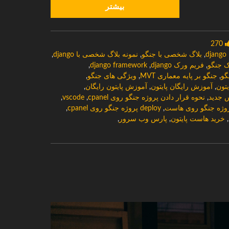
بیشتر
270
d
,
بلاگ شخصی با جنگو
,
نمونه بلاگ شخصی با django
,
ک جنگو
,
فریم ورک django
,
django framework
,
,
جنگو بر پایه معماری MVT
,
ویژگی های جنگو
,
تون
,
آموزش رایگان پایتون
,
آموزش پایتون رایگان
,
س جدید
,
نحوه قرار دادن پروژه جنگو روی cpanel
,
vscode
,
,
deploy پروژه جنگو روی cpanel
,
,
خرید هاست پایتون
,
پارس وب سرور
,