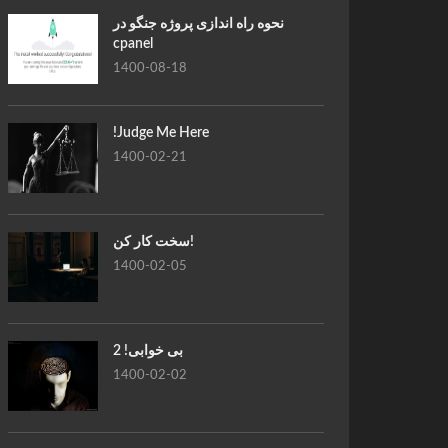
نحوه راه اندازی پروژه جنگو در
cpanel
1400-08-18
!Judge Me Here
1400-02-21
سخت کار کن!
1400-02-05
بی خوابی! 2
1400-02-02