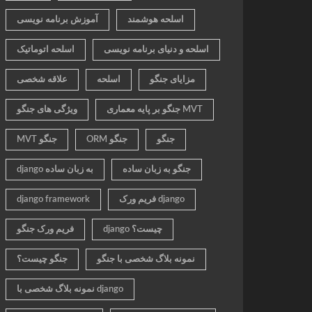
اسلحه هوشمند
آموزش برنامه نویسی
اسلحه و دنیای برنامه نویسی
اسلحه اتوماتیک
مزایای جنگو
اسلحه
علاقه شخصی
جنگو بر پایه معماری MVT
ویژگی های جنگو
جنگو
ORM جنگو
MVT جنگو
جنگو به زبان ساده
django به زبان ساده
فریم ورک django
django framework
django چیست؟
فریم ورک جنگو
نمونه بلاگ شخصی با جنگو
جنگو چیست؟
نمونه بلاگ شخصی با django