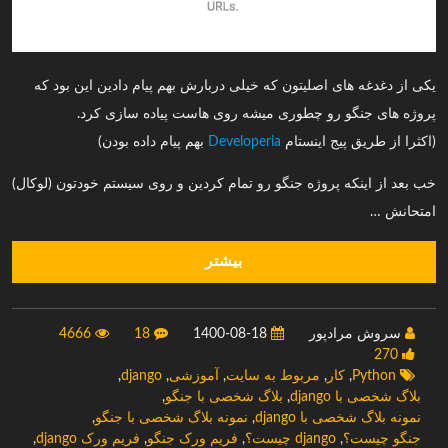
یکی از دغدغه های اصلیتون که خیلی دربارش بهم پیام دادین این بود که
پروژه های جنگو رو چطوری میشه روی هاست پیاده سازی کرد.
(اکثرا از طریق پیج اینستام
Developeria
بهم پیام داده بودن)
خب بعد از اینکه پروژه جنگو رو تمام کردین و روی سیستم خودتون (لوکال)
امتحانش …
بیشتر
سروش مرادپور
1400-08-18
18
4666
270
Python
,
کار
,
مربوط به سایت
,
آموزشی
,
django
,
بلاگ شخصی با django
,
بلاگ شخصی با جنگو
,
نمونه بلاگ شخصی با django
,
نمونه بلاگ شخصی با جنگو
,
جنگو چیست؟
,
django چیست؟
,
فریم ورک جنگو
,
فریم ورک django
,