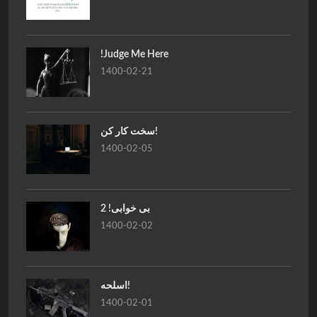
!Judge Me Here
1400-02-21
سخت کار کن!
1400-02-05
بی خوابی! 2
1400-02-02
اسلحه!
1400-02-01