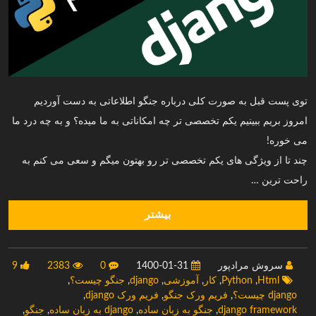
توی پست قبل به صورت کلی درباره جنگو اطلاعاتی به دست آوردیم
امروز بریم ببینیم یکم تخصصی تر چه امکاناتی به ما میده؟ و به چه درد ما
می خوره!
چند تا از ویژگی های یکم تخصصی تر رو بهتون میگم و سعی می کنم به
راحت ترین …
بیشتر
سروش مرادپور
1400-01-31
0
2383
9
Html
,
Python
,
کار
,
آموزشی
,
django
,
جنگو چیست؟
,
django چیست؟
,
فریم ورک جنگو
,
فریم ورک django
,
django framework
,
جنگو به زبان ساده
,
django به زبان ساده
,
جنگو
,