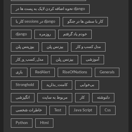
نحوه اضافه کردن لایک به پست ها در django
کار با سشن ها در جنگو
کار با sessions در django
خودم یاد گرفتم
روزمره
django
مدل کسب و کار
بیزنس پلن
بوزینس پلن
آموزشی
بیزنس_پلن
مدل_کسب_و_کار
Generals
RiseOfNations
RedAlert
بازی
بی‌خوابی
کامنت_بذارید
Stronghold
دلنوشته
کار
مربوط به سایت
انگیزشی
Css
Java Script
Test
خاطرات شخصی
Python
Html