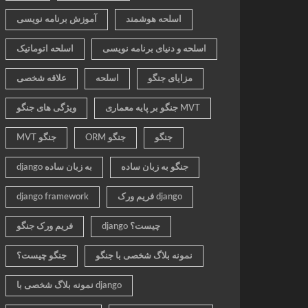
اسلحه هوشمند
آموزش برنامه نویسی
اسلحه و دنیای برنامه نویسی
اسلحه اتوماتیک
مزایای جنگو
اسلحه
علاقه شخصی
جنگو بر پایه معماری MVT
ویژگی های جنگو
جنگو
ORM جنگو
MVT جنگو
جنگو به زبان ساده
django به زبان ساده
فریم ورک django
django framework
django چیست؟
فریم ورک جنگو
نمونه بلاگ شخصی با جنگو
جنگو چیست؟
نمونه بلاگ شخصی با django