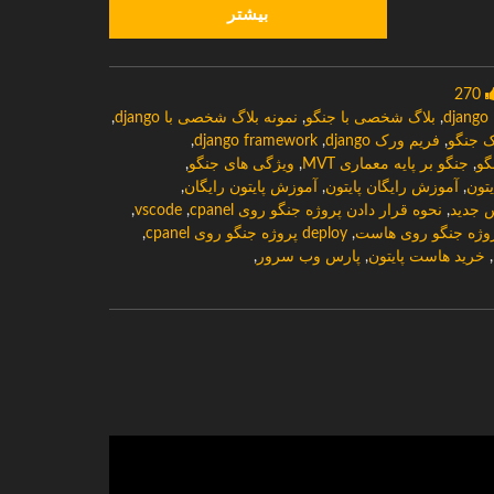
بیشتر
270
d
,
بلاگ شخصی با جنگو
,
نمونه بلاگ شخصی با django
,
ک جنگو
,
فریم ورک django
,
django framework
,
,
جنگو بر پایه معماری MVT
,
ویژگی های جنگو
,
تون
,
آموزش رایگان پایتون
,
آموزش پایتون رایگان
,
س جدید
,
نحوه قرار دادن پروژه جنگو روی cpanel
,
vscode
,
,
deploy پروژه جنگو روی cpanel
,
,
خرید هاست پایتون
,
پارس وب سرور
,