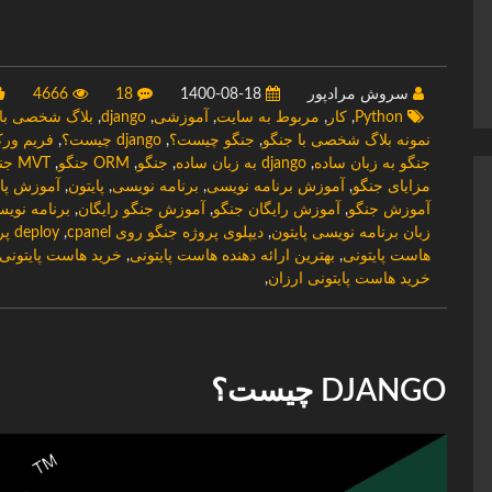
سروش مرادپور
1400-08-18
18
4666
Python
,
کار
,
مربوط به سایت
,
آموزشی
,
django
,
بلاگ شخصی با jango
نمونه بلاگ شخصی با جنگو
,
جنگو چیست؟
,
django چیست؟
,
فریم ور
جنگو به زبان ساده
,
django به زبان ساده
,
جنگو
,
ORM جنگو
,
MVT جنگو
مزایای جنگو
,
آموزش برنامه نویسی
,
برنامه نویسی
,
پایتون
,
آموزش پای
آموزش جنگو
,
آموزش رایگان جنگو
,
آموزش جنگو رایگان
,
برنامه نوی
زبان برنامه نویسی پایتون
,
دیپلوی پروژه جنگو روی cpanel
,
deploy پروژه جنگو روی هاست
هاست پایتونی
,
بهترین ارائه دهنده هاست پایتونی
,
خرید هاست پایتونی
خرید هاست پایتونی ارزان
,
DJANGO چیست؟