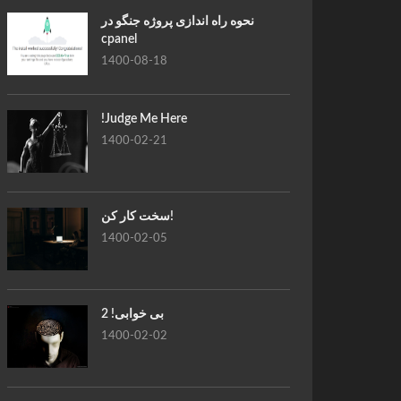
نحوه راه اندازی پروژه جنگو در
cpanel
1400-08-18
!Judge Me Here
1400-02-21
سخت کار کن!
1400-02-05
بی خوابی! 2
1400-02-02