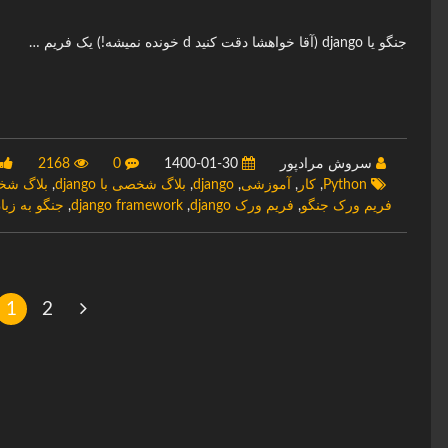
جنگو یا django (آقا خواهشا دقت کنید d خونده نمیشه!) یک فریم …
سروش مرادپور
1400-01-30
0
2168
Python
,
کار
,
آموزشی
,
django
,
بلاگ شخصی با django
,
بلاگ شخ
فریم ورک جنگو
,
فریم ورک django
,
django framework
,
جنگو به زبا
1
2