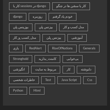
کار با سشن ها در جنگو
کار با sessions در django
خودم یاد گرفتم
روزمره
django
مدل کسب و کار
بیزنس پلن
بوزینس پلن
آموزشی
بیزنس_پلن
مدل_کسب_و_کار
Generals
RiseOfNations
RedAlert
بازی
بی‌خوابی
کامنت_بذارید
Stronghold
دلنوشته
کار
مربوط به سایت
انگیزشی
Css
Java Script
Test
خاطرات شخصی
Python
Html