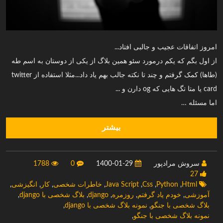
امروز اتفاقات عجیب و جالبی افتاد...
از اول بگم که یکم درمورد سئو همین بلاگ از یکی از دوستان به اسم طه
(طاها) کمک گرفتم و چند تا نکته جالب بهم یاد داد...مثلا استفاده از twitter
card یا متا تگ هایی که og دارن و ...
اما مسئله …
بیشتر
سروش مرادپور
1400-01-29
0
1788
27
Html
,
Python
,
Css
,
Java Script
,
خاطرات شخصی
,
کار
,
انگیزشی
,
آموزشی
,
خودم یاد گرفتم
,
روزمره
,
django
,
بلاگ شخصی با django
,
بلاگ شخصی با جنگو
,
نمونه بلاگ شخصی با django
,
نمونه بلاگ شخصی با جنگو
,