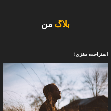
بلاگ
من
استراحت مغزی!