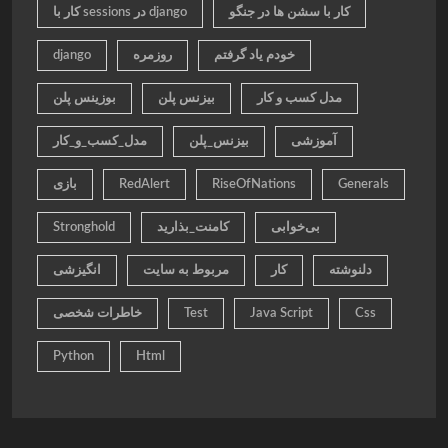
کار با سشن ها در جنگو
کار با sessions در django
خودم یاد گرفتم
روزمره
django
مدل کسب و کار
بیزنس پلن
بوزینس پلن
آموزشی
بیزنس_پلن
مدل_کسب_و_کار
Generals
RiseOfNations
RedAlert
بازی
بی‌خوابی
کامنت_بذارید
Stronghold
دلنوشته
کار
مربوط به سایت
انگیزشی
Css
Java Script
Test
خاطرات شخصی
Python
Html