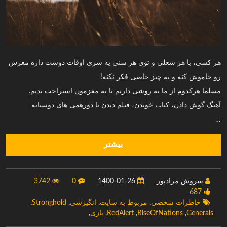
هر کسی، با هر شغلی و توی هر سنی یه سری اوقات دوست داره مغزش
رو خاموش کنه و به چیز خاصی فکر نکنه!
مسلما هرکدوم از ما یه روشی داریم تا به مغزمون استراحت بدیم.
آهنگ گوش دادن، کتاب خوندن، فیلم دیدن یا دورهمی های دوستانه
…
بیشتر
سروش مرادپور
1400-01-26
0
3742
687
خاطرات شخصی
,
مربوط به سایت
,
انگیزشی
,
Stronghold
,
Generals
,
RiseOfNations
,
RedAlert
,
بازی
,