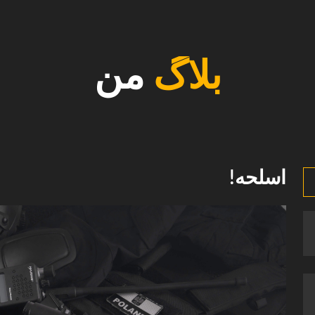
بلاگ
من
اسلحه!