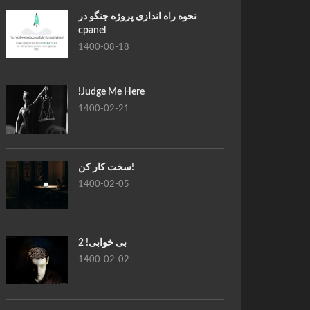
نحوه راه اندازی پروژه جنگو در
cpanel
1400-08-18
!Judge Me Here
1400-02-21
سخت کار کن!
1400-02-05
بی خوابی! 2
1400-02-02