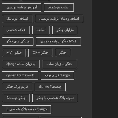
اسلحه هوشمند
آموزش برنامه نویسی
اسلحه و دنیای برنامه نویسی
اسلحه اتوماتیک
مزایای جنگو
اسلحه
علاقه شخصی
جنگو بر پایه معماری MVT
ویژگی های جنگو
جنگو
ORM جنگو
MVT جنگو
جنگو به زبان ساده
django به زبان ساده
فریم ورک django
django framework
django چیست؟
فریم ورک جنگو
نمونه بلاگ شخصی با جنگو
جنگو چیست؟
نمونه بلاگ شخصی با django