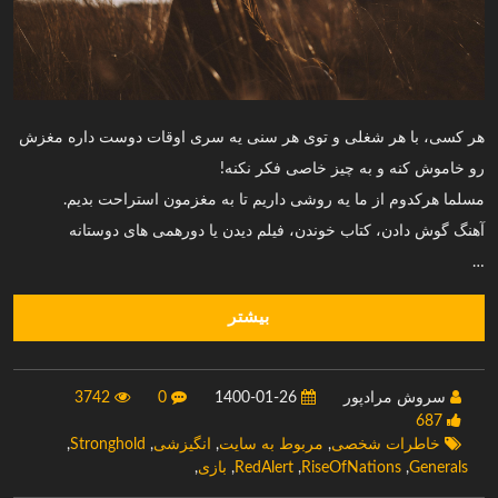
هر کسی، با هر شغلی و توی هر سنی یه سری اوقات دوست داره مغزش
رو خاموش کنه و به چیز خاصی فکر نکنه!
مسلما هرکدوم از ما یه روشی داریم تا به مغزمون استراحت بدیم.
آهنگ گوش دادن، کتاب خوندن، فیلم دیدن یا دورهمی های دوستانه
…
بیشتر
سروش مرادپور
1400-01-26
0
3742
687
خاطرات شخصی
,
مربوط به سایت
,
انگیزشی
,
Stronghold
,
Generals
,
RiseOfNations
,
RedAlert
,
بازی
,