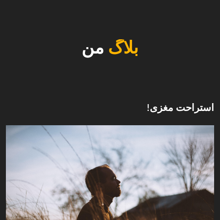
بلاگ
من
استراحت مغزی!