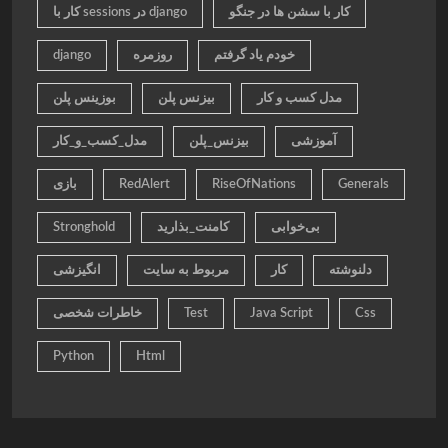
کار با سشن ها در جنگو
کار با sessions در django
خودم یاد گرفتم
روزمره
django
مدل کسب و کار
بیزنس پلن
بوزینس پلن
آموزشی
بیزنس_پلن
مدل_کسب_و_کار
Generals
RiseOfNations
RedAlert
بازی
بی‌خوابی
کامنت_بذارید
Stronghold
دلنوشته
کار
مربوط به سایت
انگیزشی
Css
Java Script
Test
خاطرات شخصی
Python
Html