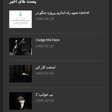
پست های اخیر
نحوه راه اندازی پروژه جنگو در cpanel
1400-08-18
!Judge Me Here
1400-02-21
سخت کار کن!
1400-02-05
بی خوابی! 2
1400-02-02