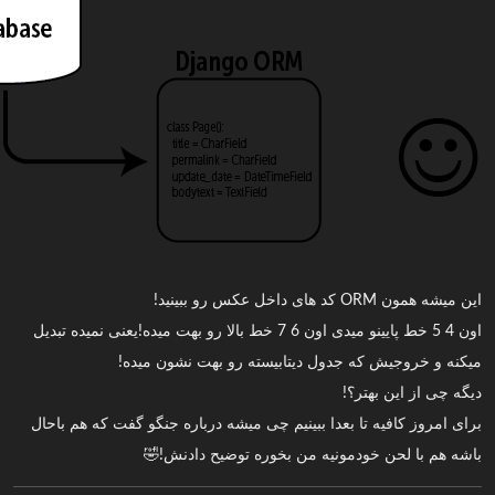
این میشه همون ORM کد های داخل عکس رو ببینید!
اون 4 5 خط پایینو میدی اون 6 7 خط بالا رو بهت میده!یعنی نمیده تبدیل
میکنه و خروجیش که جدول دیتابیسته رو بهت نشون میده!
دیگه چی از این بهتر؟!
برای امروز کافیه تا بعدا ببینیم چی میشه درباره جنگو گفت که هم باحال
باشه هم با لحن خودمونیه من بخوره توضیح دادنش!🤣