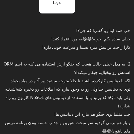
خب همه اینا رو گفتی! که چی؟!
خیلی ساده بگم...خوبه!😂😂به من اعتماد کنید!
کارا راحت تر پیش میره نسبتا و سرعت خوبی داره!
2- یه مدل خیلی جالب هست که جنگو ازش استفاده می کنه به اسم ORM
اسمش رو بیخیال.. چیکار میکنه!؟
اگه با دیتابیس کارکرده باشید تا حالا متوجه میشید پیر آدم در میاد بخواد
توی یه دیتابیس جداولی رو به وجود بیاره که اطلاعات رو ذخیره کنه(شدنیه
ولی باید SQL کد بزنید یا با استفاده از دیتابیس های NoSQL کارتون رو راه
بندازید)
خب مثلما توی جنگو هم نیازه این دیتابیس ها!
و باز هم برمی گردیم سر مبحث شیرین و جذاب خسته بودن برنامه نویس
های پایتون!😂😂