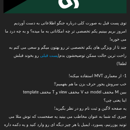
توی پست قبل به صورت کلی درباره جنگو اطلاعاتی به دست آوردیم
امروز بریم ببینیم یکم تخصصی تر چه امکاناتی به ما میده؟ و به چه درد ما
می خوره!
چند تا از ویژگی های یکم تخصصی تر رو بهتون میگم و سعی می کنم به
راحت ترین حالت ممکن توضیحشون بدم(
پست قبلی
رو بخوند قبلش
لطفا!)
1- از معماری MVT استفاده میکنه!
خب سروش یجور حرف بزن ما هم بفهمیم!!
ببین M مخفف model عه V مخفف view و T مخفف template
اینا یعنی چی؟
یه صفحه لاگین و ثبت نام رو در نظر بگیرید!
چیزی که شما به عنوان مخاطب می بینید یه صفحست که توش مثلا می
تونید یوزرنیم، پسورد، ایمیل یا هر چیز دیگه ای رو وارد کنید و یه دکمه داره