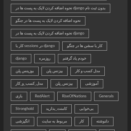
نحوه اضافه کردن لایک به پست ها در django بدون ثبت نام
نحوه اضافه کردن لایک به پست ها در جنگو
نحوه اضافه کردن لایک به پست ها در django
کار با سشن ها در جنگو
کار با sessions در django
خودم یاد گرفتم
روزمره
django
مدل کسب و کار
بیزنس پلن
بوزینس پلن
آموزشی
بیزنس_پلن
مدل_کسب_و_کار
Generals
RiseOfNations
RedAlert
بازی
بی‌خوابی
کامنت_بذارید
Stronghold
دلنوشته
کار
مربوط به سایت
انگیزشی