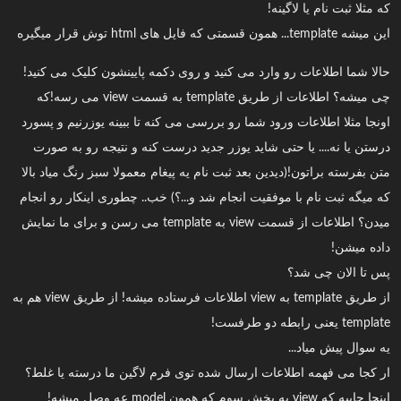
که مثلا ثبت نام یا لاگینه!
این میشه template... همون قسمتی که فایل های html توش قرار میگیره
حالا شما اطلاعات رو وارد می کنید و روی دکمه پایینشون کلیک می کنید!
چی میشه؟ اطلاعات از طریق template به قسمت view می رسه!که
اونجا مثلا اطلاعات ورود شما رو بررسی می کنه تا ببینه یوزرنیم و پسورد
درستن یا نه.... یا حتی شاید یوزر جدید درست کنه و نتیجه رو به صورت
متن بفرسته براتون!(دیدین بعد ثبت نام یه پیغام معمولا سبز رنگ میاد بالا
که میگه ثبت نام با موفقیت انجام شد و...؟) خب.. چطوری اینکار رو انجام
میدن؟ اطلاعات از قسمت view به template می رسن و برای ما نمایش
داده میشن!
پس تا الان چی شد؟
از طریق template به view اطلاعات فرستاده میشه! از طریق view هم به
template یعنی رابطه دو طرفست!
یه سوال پیش میاد...
ار کجا می فهمه اطلاعات ارسال شده توی فرم لاگین ما درسته یا غلط؟
اینجا جاییه که view به بخش سوم که همون model عه وصل میشه!