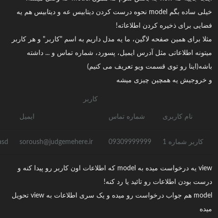
خیلی ساده بگم model نحوه درست کردن دیتابیس عه و دیتابیس هم یه
فضایی برای ذخیره کردن اطلاعاته!
مثلا برای همین صفحه لاگین، ما یه مدل داریم به اسم "کاربر" و هر کاربر
میتونه اطلاعاتی مثل آدرس ایمیل، پسورد، شماره تماس و ... داشته
باشه(اینا رو توی قسمت ویو تعریف می کنیم)
و خروجیش یه همچین چیزی میشه
کاربر
نام کاربری
شماره تماس
ایمیل
کاربر شماره 1
09309999999
soroush@judgemehere.ir
asd
view یه درخواست میده به model که اطلاعات اون کاربر رو پیدا کنه و
درست بودن اطلاعات رو تائید یا رد کنه!
model هم جواب درخواست رو میده و یک سری اطلاعات به view تحویل
میده