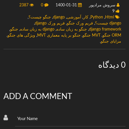
سروش مرادپور
1400-01-31
0
2387
9
Html
,
Python
,
کار
,
آموزشی
,
django
,
جنگو چیست؟
,
django چیست؟
,
فریم ورک جنگو
,
فریم ورک django
,
django framework
,
جنگو به زبان ساده
,
django به زبان ساده
,
جنگو
,
ORM جنگو
,
MVT جنگو
,
جنگو بر پایه معماری MVT
,
ویژگی های جنگو
,
مزایای جنگو
,
0 دیدگاه
ADD A COMMENT
Your Name